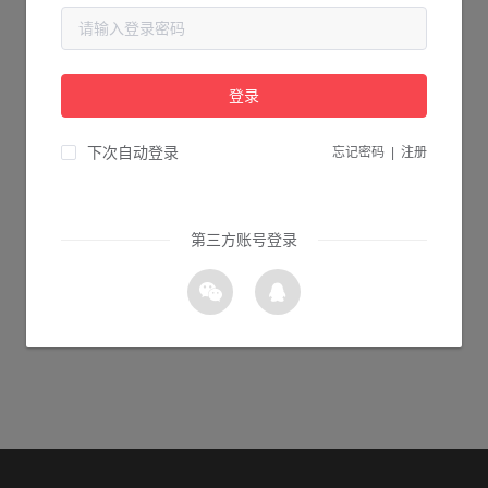
当前页面不存在...
请检查您输入的网址是否正确，或点击下面的按钮返回首页。
登录
2s 返回首页
下次自动登录
忘记密码
|
注册
第三方账号登录