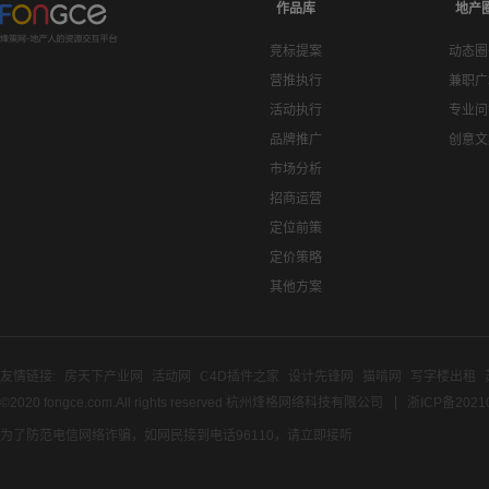
作品库
地产
竞标提案
动态圈
营推执行
兼职广
活动执行
专业问
品牌推广
创意文
市场分析
招商运营
定位前策
定价策略
其他方案
友情链接:
房天下产业网
活动网
C4D插件之家
设计先锋网
猫啃网
写字楼出租
©2020 fongce.com.All rights reserved 杭州烽格网络科技有限公司
浙ICP备2021
为了防范电信网络诈骗，如网民接到电话96110，请立即接听