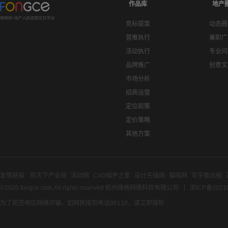
作品库
地产
竞标提案
动态圈
营推执行
兼职广
活动执行
专业问
品牌推广
创意文
市场分析
招商运营
定位前策
定价策略
其他方案
友情链接:
房天下产业网
活动网
C4D插件之家
设计先锋网
猫啃网
写字楼出租
©2020 fongce.com.All rights reserved 杭州烽格网络科技有限公司
浙ICP备2021
为了防范电信网络诈骗，如网民接到电话96110，请立即接听