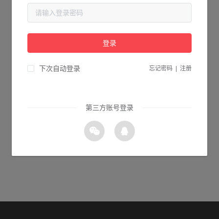
当前页面不存在...
请检查您输入的网址是否正确，或点击下面的按钮返回首页。
登录
1s 返回首页
下次自动登录
忘记密码
|
注册
第三方账号登录