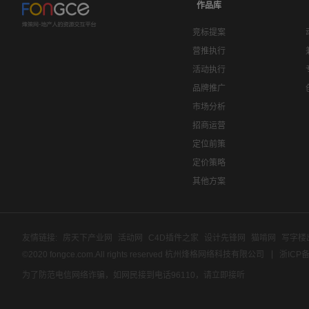
作品库
竞标提案
营推执行
活动执行
品牌推广
市场分析
招商运营
定位前策
定价策略
其他方案
友情链接:
房天下产业网
活动网
C4D插件之家
设计先锋网
猫啃网
写字楼
©2020 fongce.com.All rights reserved 杭州烽格网络科技有限公司
浙ICP备
为了防范电信网络诈骗，如网民接到电话96110，请立即接听