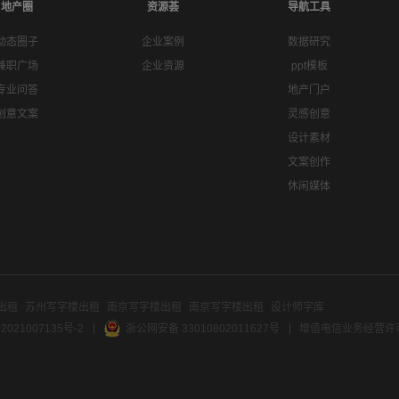
地产圈
资源荟
导航工具
动态圈子
企业案例
数据研究
兼职广场
企业资源
ppt模板
专业问答
地产门户
创意文案
灵感创意
设计素材
文案创作
休闲媒体
出租
苏州写字楼出租
南京写字楼出租
南京写字楼出租
设计师字库
2021007135号-2
浙公网安备 33010802011627号
增值电信业务经营许可证