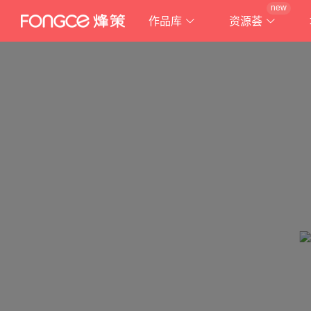
new
作品库
资源荟