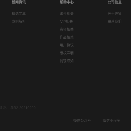
新闻资讯
帮助中心
公司信息
精选文章
账号相关
关于烽策
案例解析
VIP相关
联系我们
资金相关
作品相关
用户协议
版权声明
提现须知
： 浙B2-20210290
微信公众号
微信小程序