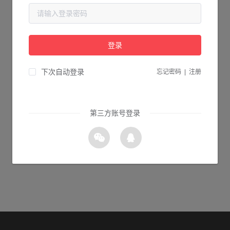
当前页面不存在...
请检查您输入的网址是否正确，或点击下面的按钮返回首页。
登录
1s 返回首页
下次自动登录
忘记密码
|
注册
第三方账号登录