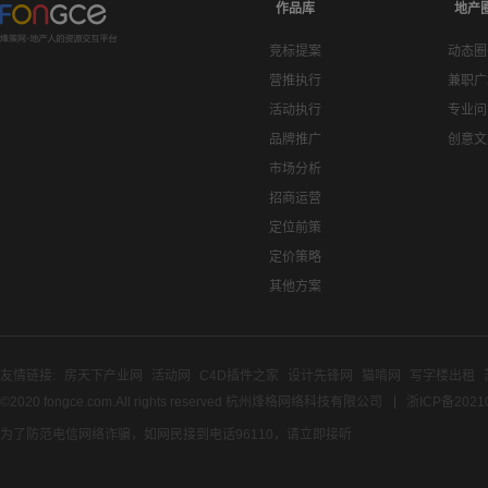
作品库
地产
竞标提案
动态圈
营推执行
兼职广
活动执行
专业问
品牌推广
创意文
市场分析
招商运营
定位前策
定价策略
其他方案
友情链接:
房天下产业网
活动网
C4D插件之家
设计先锋网
猫啃网
写字楼出租
©2020 fongce.com.All rights reserved 杭州烽格网络科技有限公司
浙ICP备2021
为了防范电信网络诈骗，如网民接到电话96110，请立即接听