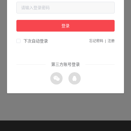
当前页面不存在...
请检查您输入的网址是否正确，或点击下面的按钮返回首页。
登录
0s 返回首页
下次自动登录
忘记密码
|
注册
第三方账号登录