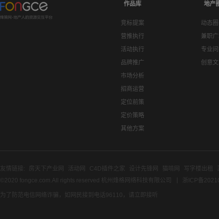
作品库
地产
竞标提案
动态圈
营推执行
兼职广
活动执行
专业问
品牌推广
创意文
市场分析
招商运营
定位前策
定价策略
其他方案
友情链接:
房天下产业网
活动网
C4D插件之家
设计先锋网
猫啃网
写字楼出租
©2020 fongce.com.All rights reserved 杭州烽格网络科技有限公司
浙ICP备2021
为了防范电信网络诈骗，如网民接到电话96110，请立即接听