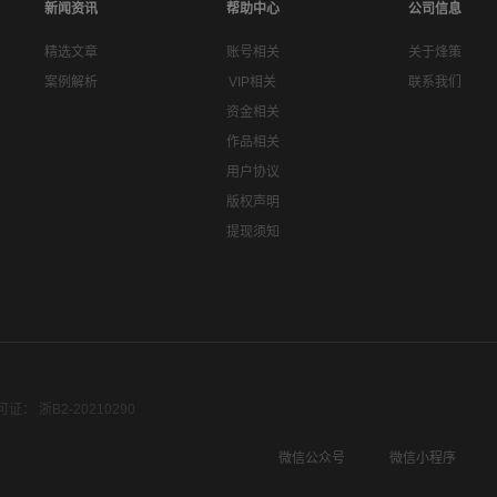
新闻资讯
帮助中心
公司信息
精选文章
账号相关
关于烽策
案例解析
VIP相关
联系我们
资金相关
作品相关
用户协议
版权声明
提现须知
： 浙B2-20210290
微信公众号
微信小程序