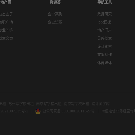
地产圈
资源荟
导航工具
动态圈子
企业案例
数据研究
兼职广场
企业资源
ppt模板
专业问答
地产门户
创意文案
灵感创意
设计素材
文案创作
休闲媒体
出租
苏州写字楼出租
南京写字楼出租
南京写字楼出租
设计师字库
2021007135号-2
浙公网安备 33010802011627号
增值电信业务经营许可证