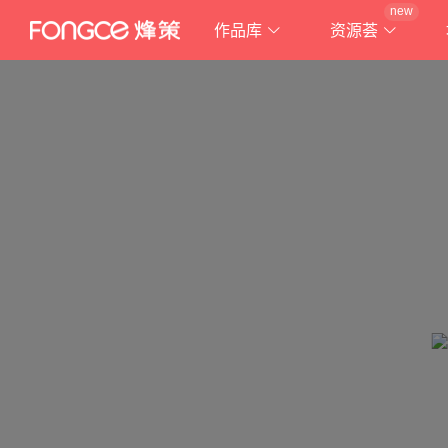
new
作品库
资源荟