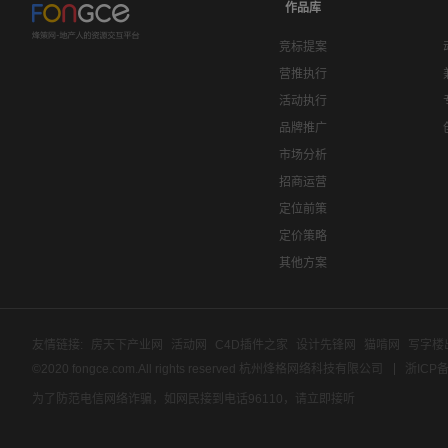
作品库
竞标提案
营推执行
活动执行
品牌推广
市场分析
招商运营
定位前策
定价策略
其他方案
友情链接:
房天下产业网
活动网
C4D插件之家
设计先锋网
猫啃网
写字楼
©2020 fongce.com.All rights reserved 杭州烽格网络科技有限公司
浙ICP备
为了防范电信网络诈骗，如网民接到电话96110，请立即接听