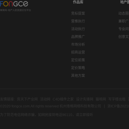
作品库
地产
竞标提案
动态圈
营推执行
兼职广
活动执行
专业问
品牌推广
创意文
市场分析
招商运营
定位前策
定价策略
其他方案
友情链接:
房天下产业网
活动网
C4D插件之家
设计先锋网
猫啃网
写字楼出租
©2020 fongce.com.All rights reserved 杭州烽格网络科技有限公司
浙ICP备2021
为了防范电信网络诈骗，如网民接到电话96110，请立即接听