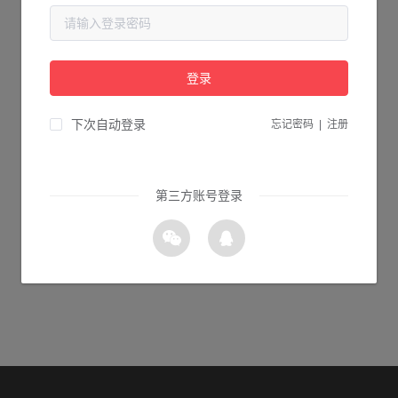
当前页面不存在...
请检查您输入的网址是否正确，或点击下面的按钮返回首页。
登录
1s 返回首页
下次自动登录
忘记密码
|
注册
第三方账号登录