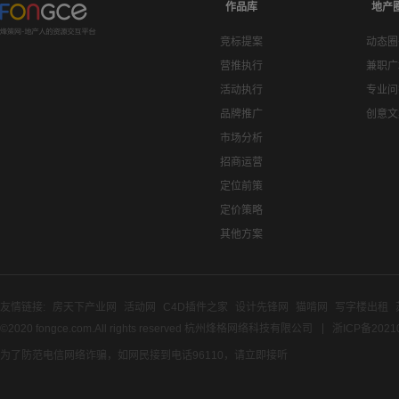
作品库
地产
竞标提案
动态圈
营推执行
兼职广
活动执行
专业问
品牌推广
创意文
市场分析
招商运营
定位前策
定价策略
其他方案
友情链接:
房天下产业网
活动网
C4D插件之家
设计先锋网
猫啃网
写字楼出租
©2020 fongce.com.All rights reserved 杭州烽格网络科技有限公司
浙ICP备2021
为了防范电信网络诈骗，如网民接到电话96110，请立即接听