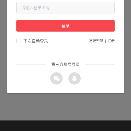
当前页面不存在...
请检查您输入的网址是否正确，或点击下面的按钮返回首页。
登录
1s 返回首页
下次自动登录
忘记密码
|
注册
第三方账号登录