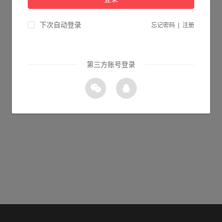
当前页面不存在...
请检查您输入的网址是否正确，或点击下面的按钮返回首页。
下次自动登录
忘记密码
|
注册
10s 返回首页
第三方账号登录