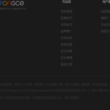
作品库
地产
竞标提案
动态圈
营推执行
兼职广
活动执行
专业问
品牌推广
创意文
市场分析
招商运营
定位前策
定价策略
其他方案
友情链接:
房天下产业网
活动网
C4D插件之家
设计先锋网
猫啃网
写字楼出租
©2020 fongce.com.All rights reserved 杭州烽格网络科技有限公司
浙ICP备2021
为了防范电信网络诈骗，如网民接到电话96110，请立即接听