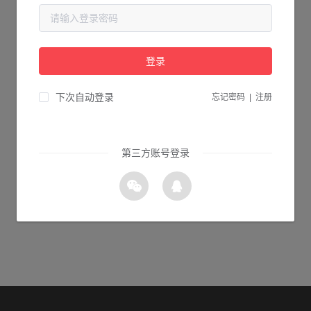
当前页面不存在...
请检查您输入的网址是否正确，或点击下面的按钮返回首页。
登录
0s 返回首页
下次自动登录
忘记密码
|
注册
第三方账号登录