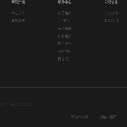
新闻资讯
帮助中心
公司信息
精选文章
账号相关
关于烽策
案例解析
VIP相关
联系我们
资金相关
作品相关
用户协议
版权声明
提现须知
： 浙B2-20210290
微信公众号
微信小程序