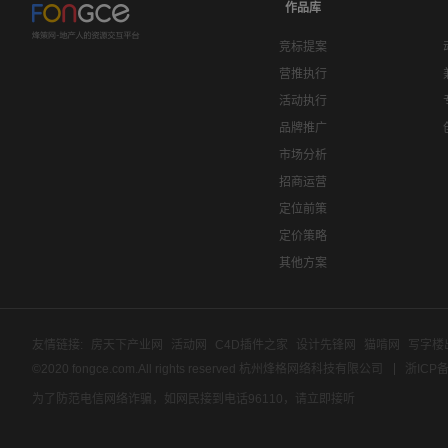
作品库
竞标提案
营推执行
活动执行
品牌推广
市场分析
招商运营
定位前策
定价策略
其他方案
友情链接:
房天下产业网
活动网
C4D插件之家
设计先锋网
猫啃网
写字楼
©2020 fongce.com.All rights reserved 杭州烽格网络科技有限公司
浙ICP备
为了防范电信网络诈骗，如网民接到电话96110，请立即接听