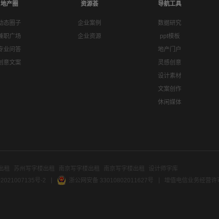
地产圈
资源荟
导航工具
动态圈子
企业案例
数据研究
兼职广场
企业资源
ppt模板
专业问答
地产门户
创意文案
灵感创意
设计素材
文案创作
休闲媒体
出租
苏州写字楼出租
南京写字楼出租
南京写字楼出租
设计师字库
2021007135号-2
浙公网安备 33010802011627号
增值电信业务经营许可证