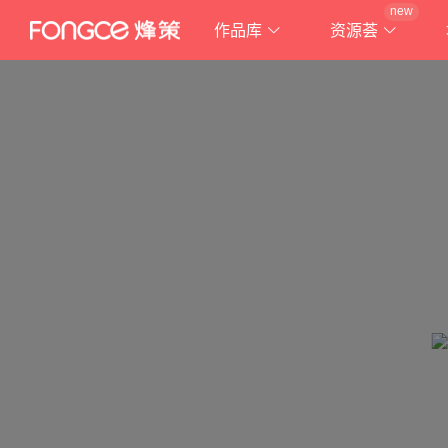
new
作品库
资源荟