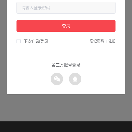
当前页面不存在...
请检查您输入的网址是否正确，或点击下面的按钮返回首页。
登录
1s 返回首页
下次自动登录
忘记密码
|
注册
第三方账号登录