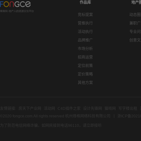
作品库
地产
竞标提案
动态圈
营推执行
兼职广
活动执行
专业问
品牌推广
创意文
市场分析
招商运营
定位前策
定价策略
其他方案
友情链接:
房天下产业网
活动网
C4D插件之家
设计先锋网
猫啃网
写字楼出租
©2020 fongce.com.All rights reserved 杭州烽格网络科技有限公司
浙ICP备2021
为了防范电信网络诈骗，如网民接到电话96110，请立即接听