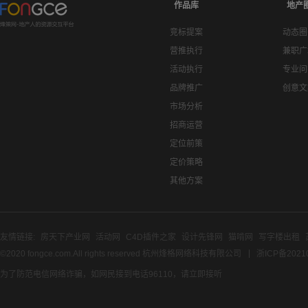
作品库
地产
竞标提案
动态圈
营推执行
兼职广
活动执行
专业问
品牌推广
创意文
市场分析
招商运营
定位前策
定价策略
其他方案
友情链接:
房天下产业网
活动网
C4D插件之家
设计先锋网
猫啃网
写字楼出租
©2020 fongce.com.All rights reserved 杭州烽格网络科技有限公司
浙ICP备2021
为了防范电信网络诈骗，如网民接到电话96110，请立即接听