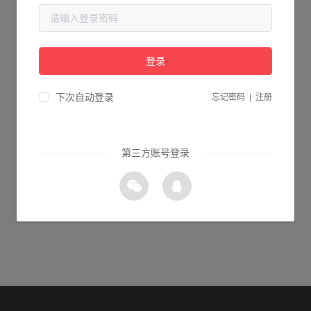
当前页面不存在...
请检查您输入的网址是否正确，或点击下面的按钮返回首页。
登录
0s 返回首页
下次自动登录
忘记密码
|
注册
第三方账号登录