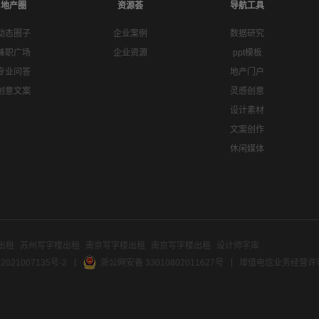
地产圈
资源荟
导航工具
动态圈子
企业案例
数据研究
兼职广场
企业资源
ppt模板
专业问答
地产门户
创意文案
灵感创意
设计素材
文案创作
休闲媒体
出租
苏州写字楼出租
南京写字楼出租
南京写字楼出租
设计师字库
2021007135号-2
浙公网安备 33010802011627号
增值电信业务经营许可证