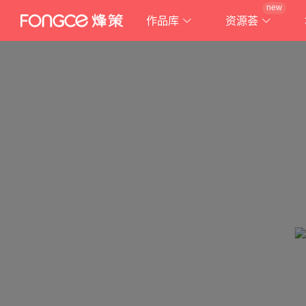
new
作品库
资源荟