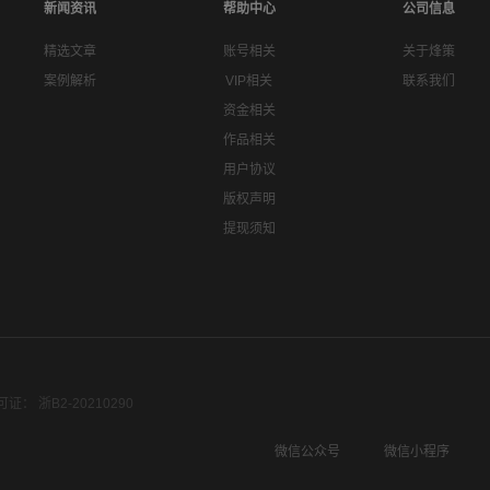
新闻资讯
帮助中心
公司信息
精选文章
账号相关
关于烽策
案例解析
VIP相关
联系我们
资金相关
作品相关
用户协议
版权声明
提现须知
： 浙B2-20210290
微信公众号
微信小程序