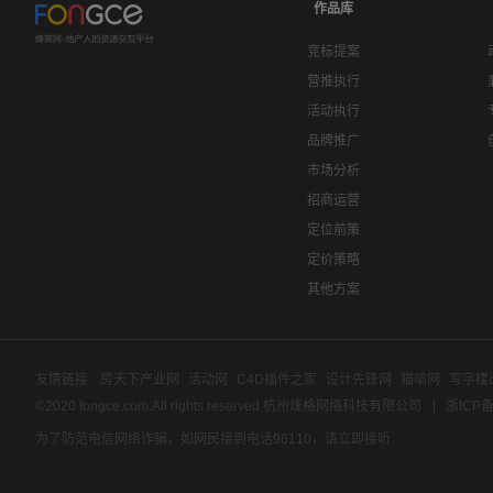
作品库
竞标提案
营推执行
活动执行
品牌推广
市场分析
招商运营
定位前策
定价策略
其他方案
友情链接:
房天下产业网
活动网
C4D插件之家
设计先锋网
猫啃网
写字楼
©2020 fongce.com.All rights reserved 杭州烽格网络科技有限公司
浙ICP备
为了防范电信网络诈骗，如网民接到电话96110，请立即接听