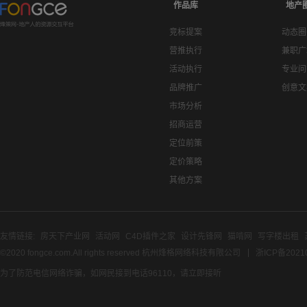
作品库
地产
竞标提案
动态圈
营推执行
兼职广
活动执行
专业问
品牌推广
创意文
市场分析
招商运营
定位前策
定价策略
其他方案
友情链接:
房天下产业网
活动网
C4D插件之家
设计先锋网
猫啃网
写字楼出租
©2020 fongce.com.All rights reserved 杭州烽格网络科技有限公司
浙ICP备2021
为了防范电信网络诈骗，如网民接到电话96110，请立即接听