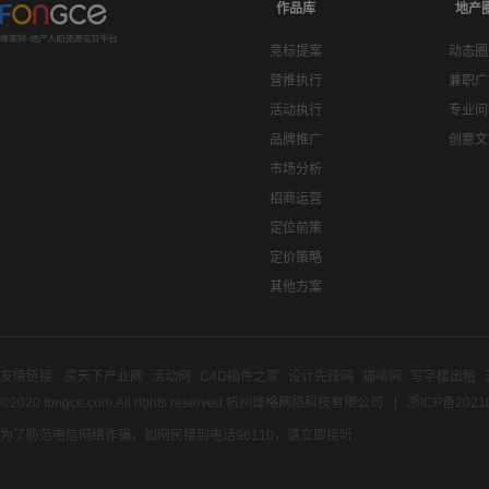
作品库
地产
竞标提案
动态圈
营推执行
兼职广
活动执行
专业问
品牌推广
创意文
市场分析
招商运营
定位前策
定价策略
其他方案
友情链接:
房天下产业网
活动网
C4D插件之家
设计先锋网
猫啃网
写字楼出租
©2020 fongce.com.All rights reserved 杭州烽格网络科技有限公司
浙ICP备2021
为了防范电信网络诈骗，如网民接到电话96110，请立即接听