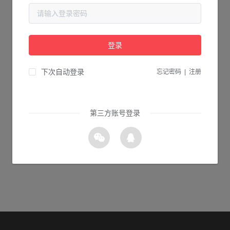
当前页面不存在...
请检查您输入的网址是否正确，或点击下面的按钮返回首页。
登录
0s 返回首页
下次自动登录
忘记密码
|
注册
第三方账号登录