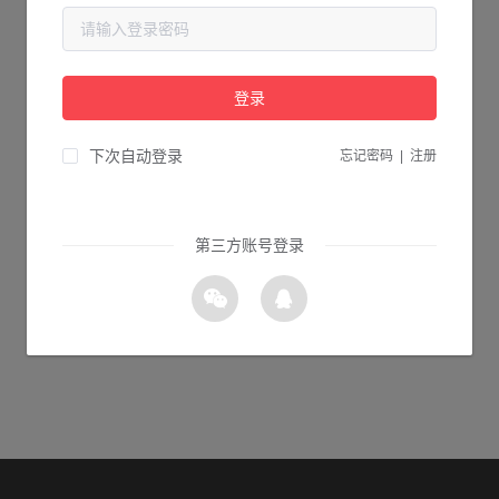
当前页面不存在...
请检查您输入的网址是否正确，或点击下面的按钮返回首页。
登录
1s 返回首页
下次自动登录
忘记密码
|
注册
第三方账号登录