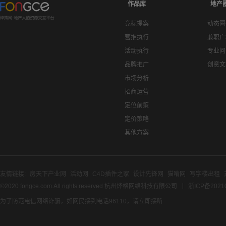
作品库
地产
竞标提案
动态圈
营推执行
兼职广
活动执行
专业问
品牌推广
创意文
市场分析
招商运营
定位前策
定价策略
其他方案
友情链接:
房天下产业网
活动网
C4D插件之家
设计先锋网
猫啃网
写字楼出租
©2020 fongce.com.All rights reserved 杭州烽格网络科技有限公司
浙ICP备2021
为了防范电信网络诈骗，如网民接到电话96110，请立即接听