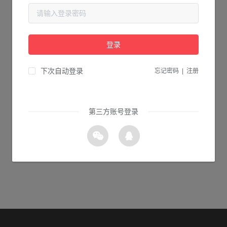
当前页面不存在...
请检查您输入的网址是否正确，或点击下面的按钮返回首页。
登录
1s 返回首页
下次自动登录
忘记密码
|
注册
第三方账号登录