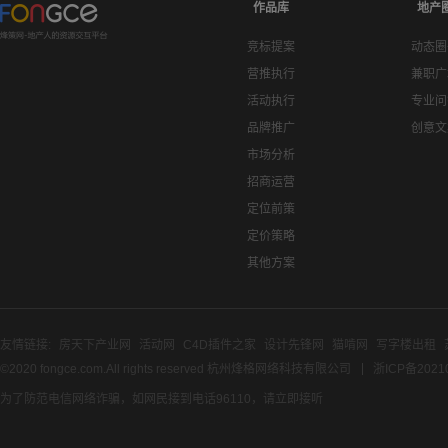
作品库
地产
竞标提案
动态圈
营推执行
兼职广
活动执行
专业问
品牌推广
创意文
市场分析
招商运营
定位前策
定价策略
其他方案
友情链接:
房天下产业网
活动网
C4D插件之家
设计先锋网
猫啃网
写字楼出租
©2020 fongce.com.All rights reserved 杭州烽格网络科技有限公司
浙ICP备2021
为了防范电信网络诈骗，如网民接到电话96110，请立即接听