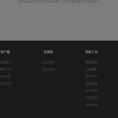
没有匹配到您的搜索结果，请合理调整您的搜索项
地产圈
资源荟
导航工具
动态圈子
企业案例
数据研究
兼职广场
企业资源
ppt模板
专业问答
地产门户
创意文案
灵感创意
设计素材
文案创作
休闲媒体