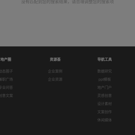
没有匹配到您的搜索结果，请合理调整您的搜索项
地产圈
资源荟
导航工具
动态圈子
企业案例
数据研究
兼职广场
企业资源
ppt模板
专业问答
地产门户
创意文案
灵感创意
设计素材
文案创作
休闲媒体