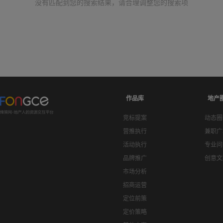
没有匹配到您的搜索结果，请合理调整您的搜索项
作品库
地产
竞标提案
动态圈
营推执行
兼职广
活动执行
专业问
品牌推广
创意文
市场分析
招商运营
定位前策
定价策略