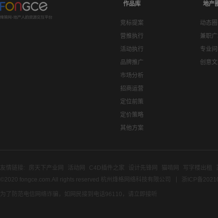
作品库
地产
竞标提案
动态圈
营推执行
兼职广
活动执行
专业问
品牌推广
创意文
市场分析
招商运营
定位前策
定价策略
其他方案
友情链接:
房天下产业网
活动网
C4D插件之家
设计先锋网
猫啃网
写字楼出租
©2020 fongce.com.All rights reserved 杭州烽格网络科技有限公司
浙ICP备2021
为了防范电信网络诈骗，如网民接到电话96110，请立即接听