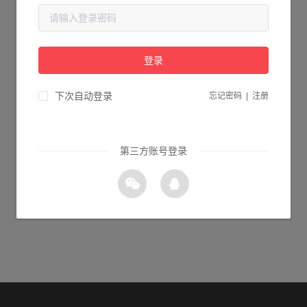
当前页面不存在...
请检查您输入的网址是否正确，或点击下面的按钮返回首页。
登录
2s 返回首页
下次自动登录
忘记密码
|
注册
第三方账号登录