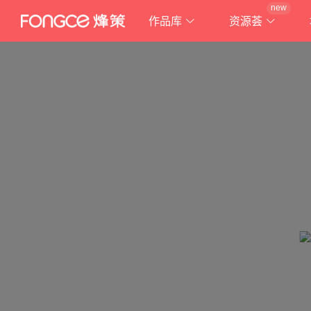
new
作品库
资源荟