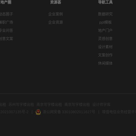
地产圈
资源荟
导航工具
动态圈子
企业案例
数据研究
兼职广场
企业资源
ppt模板
专业问答
地产门户
创意文案
灵感创意
设计素材
文案创作
休闲媒体
出租
苏州写字楼出租
南京写字楼出租
南京写字楼出租
设计师字库
2021007135号-2
浙公网安备 33010802011627号
增值电信业务经营许可证