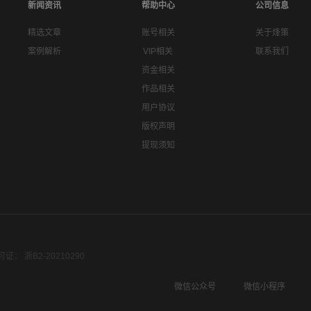
新闻资讯
帮助中心
公司信息
精选文章
账号相关
关于烽策
案例解析
VIP相关
联系我们
资金相关
作品相关
用户协议
版权声明
提现须知
： 浙B2-20210290
微信公众号
微信小程序