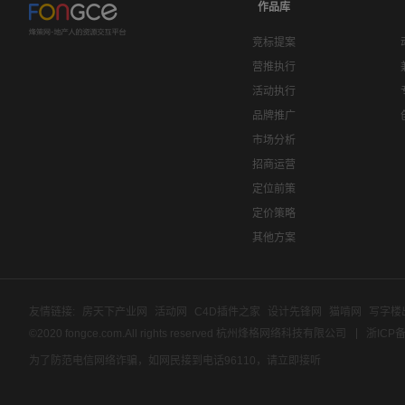
作品库
竞标提案
营推执行
活动执行
品牌推广
市场分析
招商运营
定位前策
定价策略
其他方案
友情链接:
房天下产业网
活动网
C4D插件之家
设计先锋网
猫啃网
写字楼
©2020 fongce.com.All rights reserved 杭州烽格网络科技有限公司
浙ICP备
为了防范电信网络诈骗，如网民接到电话96110，请立即接听