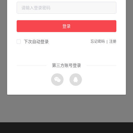
当前页面不存在...
请检查您输入的网址是否正确，或点击下面的按钮返回首页。
登录
1s 返回首页
下次自动登录
忘记密码
|
注册
第三方账号登录