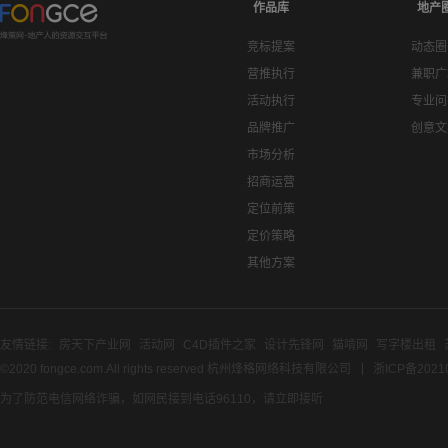
作品库
地产
竞标提案
动态圈
营推执行
兼职广
活动执行
专业问
品牌推广
创意文
市场分析
招商运营
定位前策
定价策略
其他方案
友情链接:
房天下产业网
活动网
C4D插件之家
设计先锋网
猫啃网
写字楼出租
©2020 fongce.com.All rights reserved 杭州烽格网络科技有限公司
浙ICP备2021
为了防范电信网络诈骗，如网民接到电话96110，请立即接听