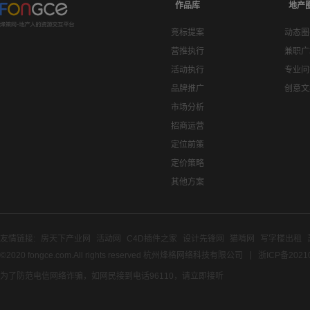
作品库
地产
竞标提案
动态圈
营推执行
兼职广
活动执行
专业问
品牌推广
创意文
市场分析
招商运营
定位前策
定价策略
其他方案
友情链接:
房天下产业网
活动网
C4D插件之家
设计先锋网
猫啃网
写字楼出租
©2020 fongce.com.All rights reserved 杭州烽格网络科技有限公司
浙ICP备2021
为了防范电信网络诈骗，如网民接到电话96110，请立即接听