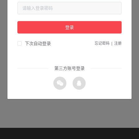
当前页面不存在...
请检查您输入的网址是否正确，或点击下面的按钮返回首页。
登录
1s 返回首页
下次自动登录
忘记密码
|
注册
第三方账号登录