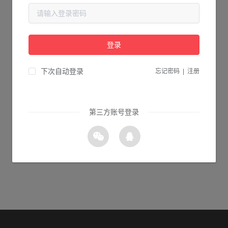
当前页面不存在...
请检查您输入的网址是否正确，或点击下面的按钮返回首页。
登录
1s 返回首页
下次自动登录
忘记密码
|
注册
第三方账号登录