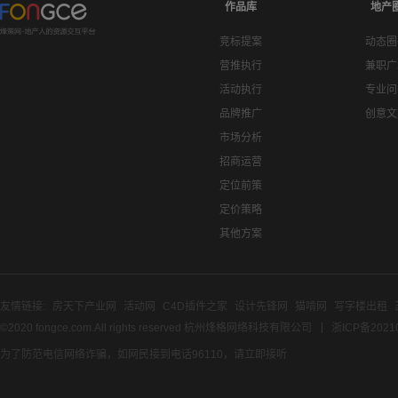
作品库
地产
竞标提案
动态圈
营推执行
兼职广
活动执行
专业问
品牌推广
创意文
市场分析
招商运营
定位前策
定价策略
其他方案
友情链接:
房天下产业网
活动网
C4D插件之家
设计先锋网
猫啃网
写字楼出租
©2020 fongce.com.All rights reserved 杭州烽格网络科技有限公司
浙ICP备2021
为了防范电信网络诈骗，如网民接到电话96110，请立即接听