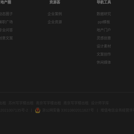
地产圈
资源荟
导航工具
动态圈子
企业案例
数据研究
兼职广场
企业资源
ppt模板
专业问答
地产门户
创意文案
灵感创意
设计素材
文案创作
休闲媒体
出租
苏州写字楼出租
南京写字楼出租
南京写字楼出租
设计师字库
2021007135号-2
浙公网安备 33010802011627号
增值电信业务经营许可证