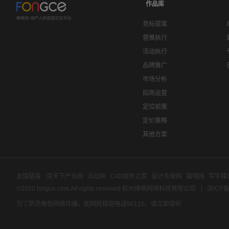
作品库
竞标提案
营推执行
活动执行
品牌推广
市场分析
招商运营
定位前策
定价策略
其他方案
友情链接:
房天下产业网
活动网
C4D插件之家
设计先锋网
猫啃网
写字楼
©2020 fongce.com.All rights reserved 杭州烽格网络科技有限公司
浙ICP备
为了防范电信网络诈骗，如网民接到电话96110，请立即接听