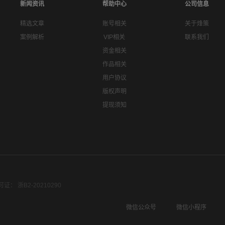
新闻资讯
帮助中心
公司信息
精选文章
账号相关
关于烽策
案例解析
VIP相关
联系我们
资金相关
作品相关
用户协议
版权声明
提现须知
： 浙B2-20210290
微信公众号
微信小程序