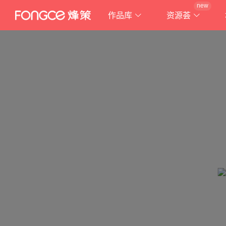
new
作品库
资源荟