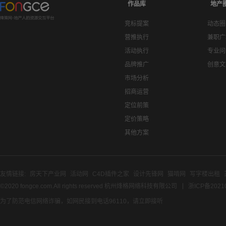
作品库
地产
竞标提案
动态圈
营推执行
兼职广
活动执行
专业问
品牌推广
创意文
市场分析
招商运营
定位前策
定价策略
其他方案
友情链接:
房天下产业网
活动网
C4D插件之家
设计先锋网
猫啃网
写字楼出租
©2020 fongce.com.All rights reserved 杭州烽格网络科技有限公司
浙ICP备2021
为了防范电信网络诈骗，如网民接到电话96110，请立即接听