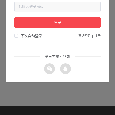
当前页面不存在...
请检查您输入的网址是否正确，或点击下面的按钮返回首页。
登录
2s 返回首页
下次自动登录
忘记密码
|
注册
第三方账号登录