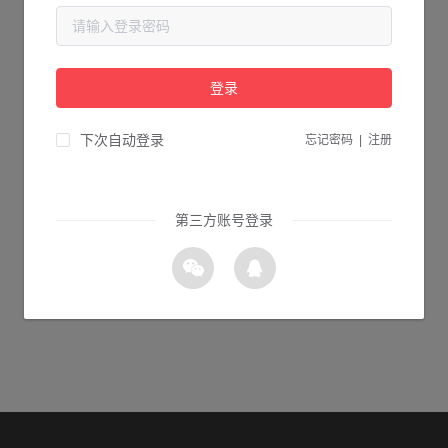
当前页面不存在...
请检查您输入的网址是否正确，或点击下面的按钮返回首页。
登录
1s 返回首页
下次自动登录
忘记密码
|
注册
第三方账号登录