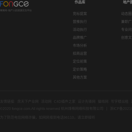
作品库
地产
竞标提案
动态圈
营推执行
兼职广
活动执行
专业问
品牌推广
创意文
市场分析
招商运营
定位前策
定价策略
其他方案
友情链接:
房天下产业网
活动网
C4D插件之家
设计先锋网
猫啃网
写字楼出租
©2020 fongce.com.All rights reserved 杭州烽格网络科技有限公司
浙ICP备2021
为了防范电信网络诈骗，如网民接到电话96110，请立即接听