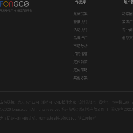
作品库
地产
竞标提案
动态圈
营推执行
兼职广
活动执行
专业问
品牌推广
创意文
市场分析
招商运营
定位前策
定价策略
其他方案
友情链接:
房天下产业网
活动网
C4D插件之家
设计先锋网
猫啃网
写字楼出租
©2020 fongce.com.All rights reserved 杭州烽格网络科技有限公司
浙ICP备2021
为了防范电信网络诈骗，如网民接到电话96110，请立即接听