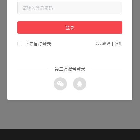
当前页面不存在...
请检查您输入的网址是否正确，或点击下面的按钮返回首页。
登录
1s 返回首页
下次自动登录
忘记密码
|
注册
第三方账号登录