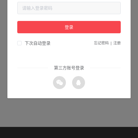
当前页面不存在...
请检查您输入的网址是否正确，或点击下面的按钮返回首页。
登录
1s 返回首页
下次自动登录
忘记密码
|
注册
第三方账号登录