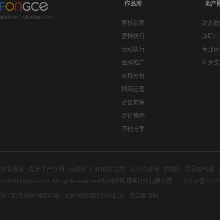
作品库
地产
竞标提案
动态圈
营推执行
兼职广
活动执行
专业问
品牌推广
创意文
市场分析
招商运营
定位前策
定价策略
其他方案
友情链接:
房天下产业网
活动网
C4D插件之家
设计先锋网
猫啃网
写字楼出租
©2020 fongce.com.All rights reserved 杭州烽格网络科技有限公司
浙ICP备2021
为了防范电信网络诈骗，如网民接到电话96110，请立即接听