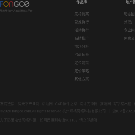
作品库
地产
竞标提案
动态圈
营推执行
兼职广
活动执行
专业问
品牌推广
创意文
市场分析
招商运营
定位前策
定价策略
其他方案
友情链接:
房天下产业网
活动网
C4D插件之家
设计先锋网
猫啃网
写字楼出租
©2020 fongce.com.All rights reserved 杭州烽格网络科技有限公司
浙ICP备2021
为了防范电信网络诈骗，如网民接到电话96110，请立即接听