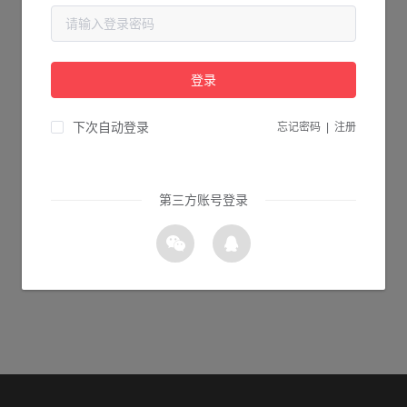
当前页面不存在...
请检查您输入的网址是否正确，或点击下面的按钮返回首页。
登录
1s 返回首页
下次自动登录
忘记密码
|
注册
第三方账号登录