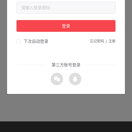
当前页面不存在...
请检查您输入的网址是否正确，或点击下面的按钮返回首页。
登录
1s 返回首页
下次自动登录
忘记密码
|
注册
第三方账号登录