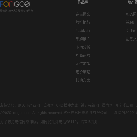
作品库
地产
竞标提案
动态圈
营推执行
兼职广
活动执行
专业问
品牌推广
创意文
市场分析
招商运营
定位前策
定价策略
其他方案
友情链接:
房天下产业网
活动网
C4D插件之家
设计先锋网
猫啃网
写字楼出租
©2020 fongce.com.All rights reserved 杭州烽格网络科技有限公司
浙ICP备2021
为了防范电信网络诈骗，如网民接到电话96110，请立即接听