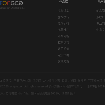
作品库
地产
竞标提案
动态圈
营推执行
兼职广
活动执行
专业问
品牌推广
创意文
市场分析
招商运营
定位前策
定价策略
其他方案
友情链接:
房天下产业网
活动网
C4D插件之家
设计先锋网
猫啃网
写字楼出租
©2020 fongce.com.All rights reserved 杭州烽格网络科技有限公司
浙ICP备2021
为了防范电信网络诈骗，如网民接到电话96110，请立即接听