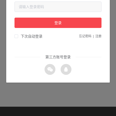
当前页面不存在...
请检查您输入的网址是否正确，或点击下面的按钮返回首页。
登录
1s 返回首页
下次自动登录
忘记密码
|
注册
第三方账号登录