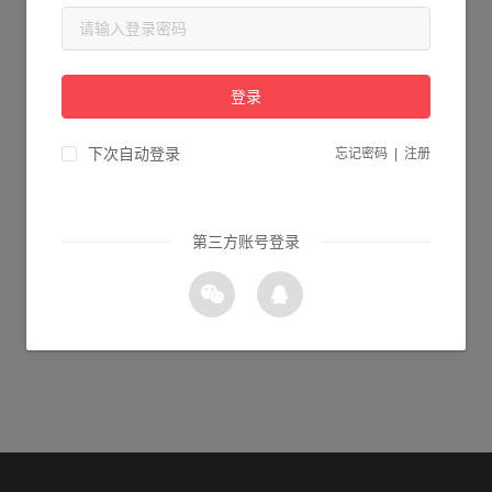
当前页面不存在...
请检查您输入的网址是否正确，或点击下面的按钮返回首页。
登录
0s 返回首页
下次自动登录
忘记密码
|
注册
第三方账号登录