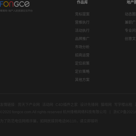
作品库
地产
竞标提案
动态圈
营推执行
兼职广
活动执行
专业问
品牌推广
创意文
市场分析
招商运营
定位前策
定价策略
其他方案
友情链接:
房天下产业网
活动网
C4D插件之家
设计先锋网
猫啃网
写字楼出租
©2020 fongce.com.All rights reserved 杭州烽格网络科技有限公司
浙ICP备2021
为了防范电信网络诈骗，如网民接到电话96110，请立即接听