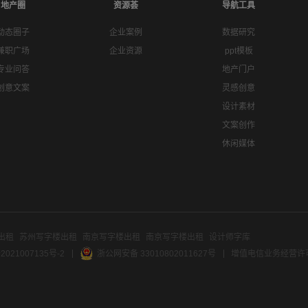
地产圈
资源荟
导航工具
动态圈子
企业案例
数据研究
兼职广场
企业资源
ppt模板
专业问答
地产门户
创意文案
灵感创意
设计素材
文案创作
休闲媒体
出租
苏州写字楼出租
南京写字楼出租
南京写字楼出租
设计师字库
2021007135号-2
浙公网安备 33010802011627号
增值电信业务经营许可证