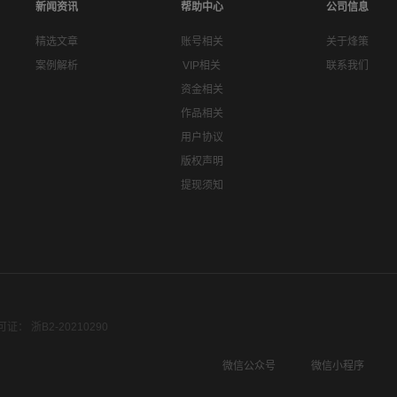
新闻资讯
帮助中心
公司信息
精选文章
账号相关
关于烽策
案例解析
VIP相关
联系我们
资金相关
作品相关
用户协议
版权声明
提现须知
： 浙B2-20210290
微信公众号
微信小程序