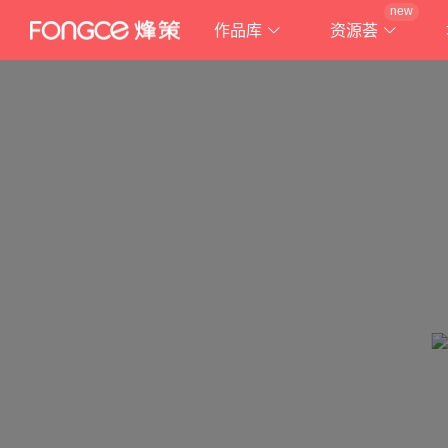
new
作品库
资源荟