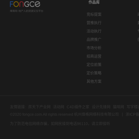
作品库
竞标提案
营推执行
活动执行
品牌推广
市场分析
招商运营
定位前策
定价策略
其他方案
友情链接:
房天下产业网
活动网
C4D插件之家
设计先锋网
猫啃网
写字楼
©2020 fongce.com.All rights reserved 杭州烽格网络科技有限公司
浙ICP备
为了防范电信网络诈骗，如网民接到电话96110，请立即接听