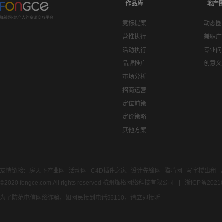
作品库
地产
竞标提案
动态圈
营推执行
兼职广
活动执行
专业问
品牌推广
创意文
市场分析
招商运营
定位前策
定价策略
其他方案
友情链接:
房天下产业网
活动网
C4D插件之家
设计先锋网
猫啃网
写字楼出租
©2020 fongce.com.All rights reserved 杭州烽格网络科技有限公司
浙ICP备2021
为了防范电信网络诈骗，如网民接到电话96110，请立即接听