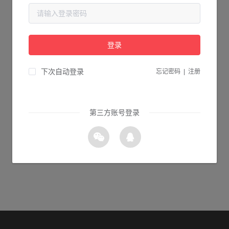
当前页面不存在...
请检查您输入的网址是否正确，或点击下面的按钮返回首页。
登录
0s 返回首页
下次自动登录
忘记密码
|
注册
第三方账号登录