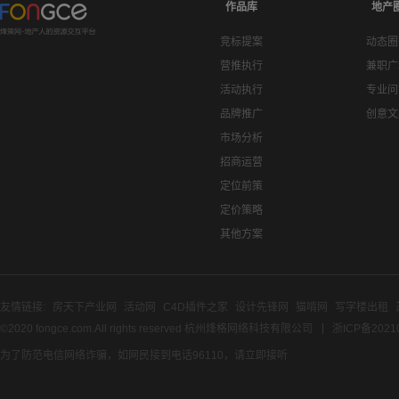
作品库
地产
竞标提案
动态圈
营推执行
兼职广
活动执行
专业问
品牌推广
创意文
市场分析
招商运营
定位前策
定价策略
其他方案
友情链接:
房天下产业网
活动网
C4D插件之家
设计先锋网
猫啃网
写字楼出租
©2020 fongce.com.All rights reserved 杭州烽格网络科技有限公司
浙ICP备2021
为了防范电信网络诈骗，如网民接到电话96110，请立即接听