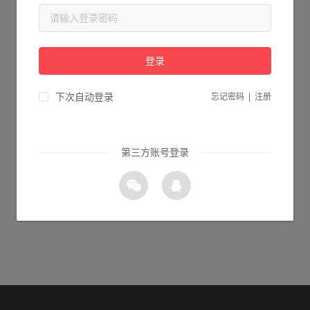
当前页面不存在...
请检查您输入的网址是否正确，或点击下面的按钮返回首页。
登录
1s 返回首页
下次自动登录
忘记密码
|
注册
第三方账号登录