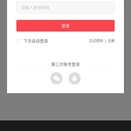
当前页面不存在...
请检查您输入的网址是否正确，或点击下面的按钮返回首页。
登录
2s 返回首页
下次自动登录
忘记密码
|
注册
第三方账号登录