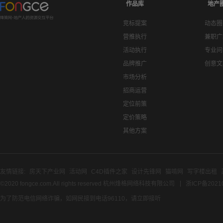
作品库
地产
竞标提案
动态圈
营推执行
兼职广
活动执行
专业问
品牌推广
创意文
市场分析
招商运营
定位前策
定价策略
其他方案
友情链接:
房天下产业网
活动网
C4D插件之家
设计先锋网
猫啃网
写字楼出租
©2020 fongce.com.All rights reserved 杭州烽格网络科技有限公司
浙ICP备2021
为了防范电信网络诈骗，如网民接到电话96110，请立即接听