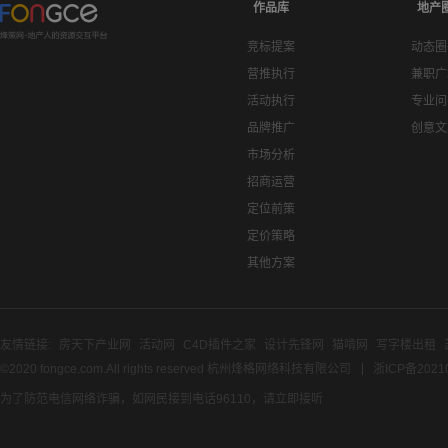
作品库
地产
竞标提案
动态圈
营推执行
兼职广
活动执行
专业问
品牌推广
创意文
市场分析
招商运营
定位前策
定价策略
其他方案
友情链接:
房天下产业网
活动网
C4D插件之家
设计先锋网
猫啃网
写字楼出租
©2020 fongce.com.All rights reserved 杭州烽格网络科技有限公司
浙ICP备2021
为了防范电信网络诈骗，如网民接到电话96110，请立即接听