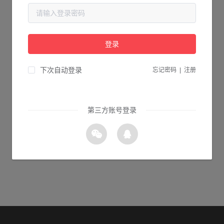
当前页面不存在...
请检查您输入的网址是否正确，或点击下面的按钮返回首页。
登录
1s 返回首页
下次自动登录
忘记密码
|
注册
第三方账号登录