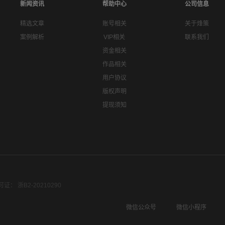
新闻资讯
帮助中心
公司信息
精选文章
账号相关
关于烽策
案例解析
VIP相关
联系我们
资金相关
作品相关
用户协议
版权声明
提现须知
： 浙B2-20210290
微信公众号
微信小程序