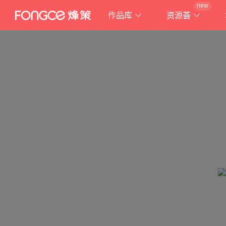
new
作品库
资源荟