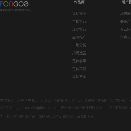
作品库
地产
竞标提案
动态圈
营推执行
兼职广
活动执行
专业问
品牌推广
创意文
市场分析
招商运营
定位前策
定价策略
其他方案
友情链接:
房天下产业网
活动网
C4D插件之家
设计先锋网
猫啃网
写字楼出租
©2020 fongce.com.All rights reserved 杭州烽格网络科技有限公司
浙ICP备2021
为了防范电信网络诈骗，如网民接到电话96110，请立即接听