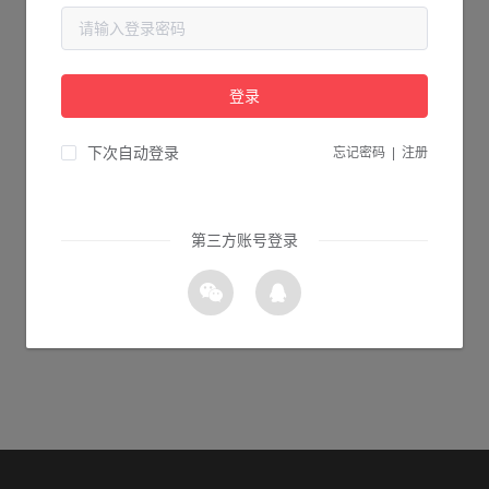
当前页面不存在...
请检查您输入的网址是否正确，或点击下面的按钮返回首页。
登录
0s 返回首页
下次自动登录
忘记密码
|
注册
第三方账号登录