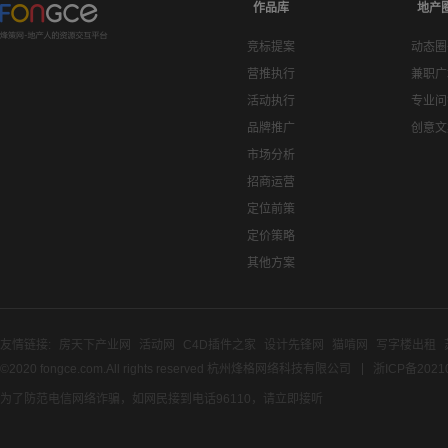
作品库
地产
竞标提案
动态圈
营推执行
兼职广
活动执行
专业问
品牌推广
创意文
市场分析
招商运营
定位前策
定价策略
其他方案
友情链接:
房天下产业网
活动网
C4D插件之家
设计先锋网
猫啃网
写字楼出租
©2020 fongce.com.All rights reserved 杭州烽格网络科技有限公司
浙ICP备2021
为了防范电信网络诈骗，如网民接到电话96110，请立即接听