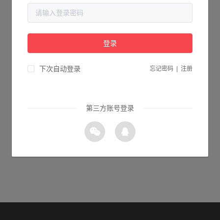
当前页面不存在...
请检查您输入的网址是否正确，或点击下面的按钮返回首页。
登录
1s 返回首页
下次自动登录
忘记密码
|
注册
第三方账号登录