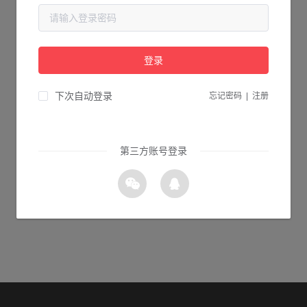
当前页面不存在...
请检查您输入的网址是否正确，或点击下面的按钮返回首页。
登录
0s 返回首页
下次自动登录
忘记密码
|
注册
第三方账号登录