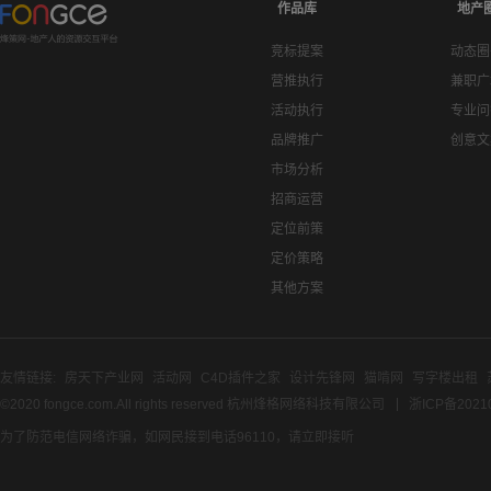
作品库
地产
竞标提案
动态圈
营推执行
兼职广
活动执行
专业问
品牌推广
创意文
市场分析
招商运营
定位前策
定价策略
其他方案
友情链接:
房天下产业网
活动网
C4D插件之家
设计先锋网
猫啃网
写字楼出租
©2020 fongce.com.All rights reserved 杭州烽格网络科技有限公司
浙ICP备2021
为了防范电信网络诈骗，如网民接到电话96110，请立即接听