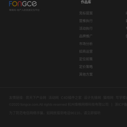
作品库
竞标提案
营推执行
活动执行
品牌推广
市场分析
招商运营
定位前策
定价策略
其他方案
友情链接:
房天下产业网
活动网
C4D插件之家
设计先锋网
猫啃网
写字楼
©2020 fongce.com.All rights reserved 杭州烽格网络科技有限公司
浙ICP备
为了防范电信网络诈骗，如网民接到电话96110，请立即接听