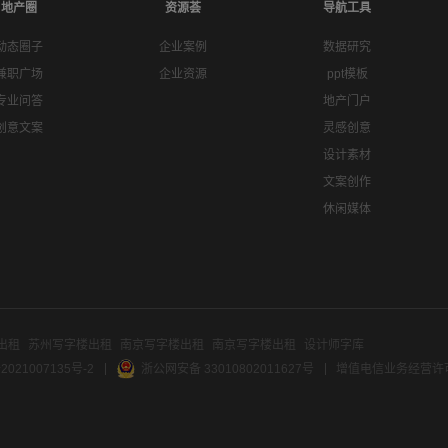
地产圈
资源荟
导航工具
动态圈子
企业案例
数据研究
兼职广场
企业资源
ppt模板
专业问答
地产门户
创意文案
灵感创意
设计素材
文案创作
休闲媒体
出租
苏州写字楼出租
南京写字楼出租
南京写字楼出租
设计师字库
2021007135号-2
浙公网安备 33010802011627号
增值电信业务经营许可证