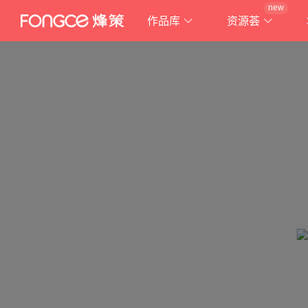
new
作品库
资源荟