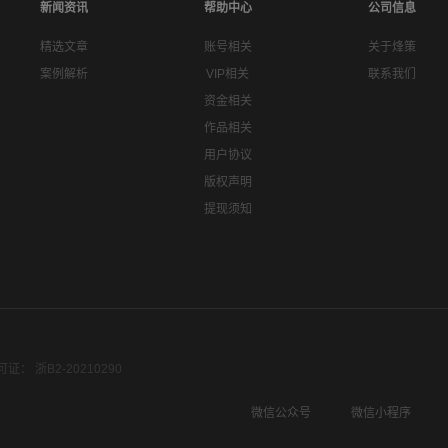
新闻资讯
帮助中心
公司信息
精选文章
账号相关
关于烽策
案例解析
VIP相关
联系我们
资金相关
作品相关
用户协议
版权声明
提现须知
： 浙B2-20210290
微信公众号
微信小程序