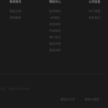
新闻资讯
帮助中心
公司信息
精选文章
账号相关
关于烽策
案例解析
VIP相关
联系我们
资金相关
作品相关
用户协议
版权声明
提现须知
： 浙B2-20210290
微信公众号
微信小程序