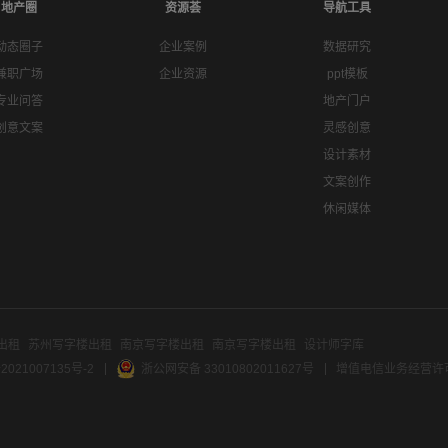
地产圈
资源荟
导航工具
动态圈子
企业案例
数据研究
兼职广场
企业资源
ppt模板
专业问答
地产门户
创意文案
灵感创意
设计素材
文案创作
休闲媒体
出租
苏州写字楼出租
南京写字楼出租
南京写字楼出租
设计师字库
2021007135号-2
浙公网安备 33010802011627号
增值电信业务经营许可证