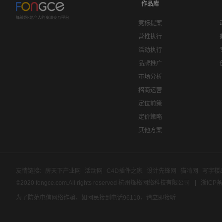
作品库
竞标提案
营推执行
活动执行
品牌推广
市场分析
招商运营
定位前策
定价策略
其他方案
友情链接:
房天下产业网
活动网
C4D插件之家
设计先锋网
猫啃网
写字楼
©2020 fongce.com.All rights reserved 杭州烽格网络科技有限公司
浙ICP备
为了防范电信网络诈骗，如网民接到电话96110，请立即接听