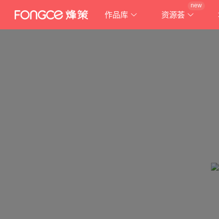
new
作品库
资源荟