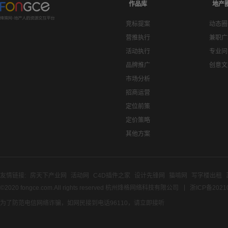
作品库
地产
竞标提案
动态圈
营推执行
兼职广
活动执行
专业问
品牌推广
创意文
市场分析
招商运营
定位前策
定价策略
其他方案
友情链接:
房天下产业网
活动网
C4D插件之家
设计先锋网
猫啃网
写字楼出租
©2020 fongce.com.All rights reserved 杭州烽格网络科技有限公司
浙ICP备2021
为了防范电信网络诈骗，如网民接到电话96110，请立即接听