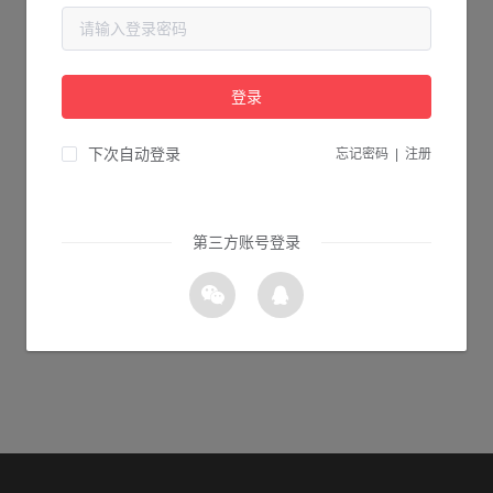
当前页面不存在...
请检查您输入的网址是否正确，或点击下面的按钮返回首页。
登录
1s 返回首页
下次自动登录
忘记密码
|
注册
第三方账号登录