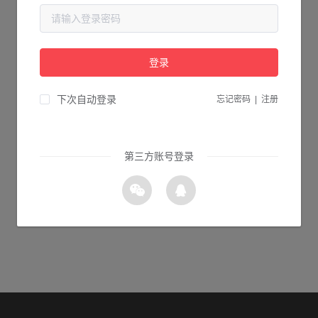
当前页面不存在...
请检查您输入的网址是否正确，或点击下面的按钮返回首页。
登录
1s 返回首页
下次自动登录
忘记密码
|
注册
第三方账号登录