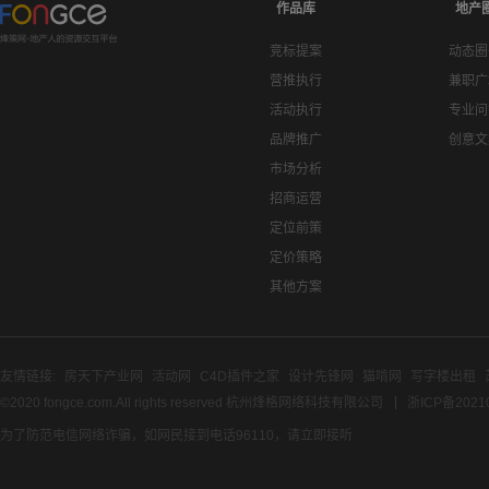
作品库
地产
竞标提案
动态圈
营推执行
兼职广
活动执行
专业问
品牌推广
创意文
市场分析
招商运营
定位前策
定价策略
其他方案
友情链接:
房天下产业网
活动网
C4D插件之家
设计先锋网
猫啃网
写字楼出租
©2020 fongce.com.All rights reserved 杭州烽格网络科技有限公司
浙ICP备2021
为了防范电信网络诈骗，如网民接到电话96110，请立即接听