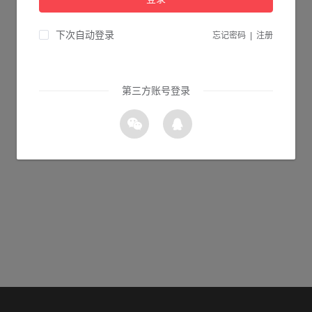
当前页面不存在...
请检查您输入的网址是否正确，或点击下面的按钮返回首页。
下次自动登录
忘记密码
|
注册
10s 返回首页
第三方账号登录