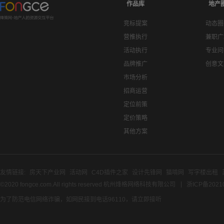
作品库
地产
竞标提案
动态圈
营推执行
兼职广
活动执行
专业问
品牌推广
创意文
市场分析
招商运营
定位前策
定价策略
其他方案
友情链接:
房天下产业网
活动网
C4D插件之家
设计先锋网
猫啃网
写字楼出租
©2020 fongce.com.All rights reserved 杭州烽格网络科技有限公司
浙ICP备2021
为了防范电信网络诈骗，如网民接到电话96110，请立即接听