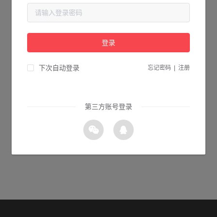
当前页面不存在...
请检查您输入的网址是否正确，或点击下面的按钮返回首页。
登录
2s 返回首页
下次自动登录
忘记密码
|
注册
第三方账号登录